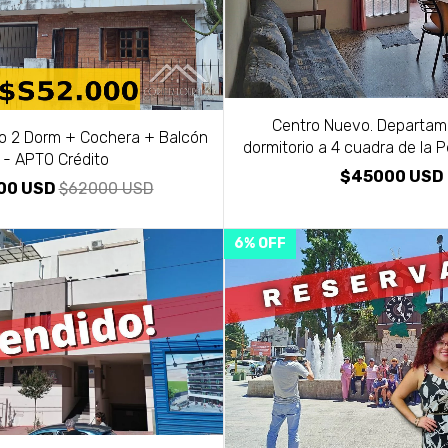
Centro Nuevo. Departam
 2 Dorm + Cochera + Balcón
dormitorio a 4 cuadra de la 
- APTO Crédito
$45000 USD
00 USD
$62000 USD
6
%
OFF