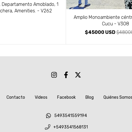
o. Departamento Amoblado, 1
chera, Amenities. - V262
Amplio Monoambiente céntri
Cucu - V308
$45000 USD
$4800
Contacto
Videos
Facebook
Blog
Quiénes Somo
5493541559194
+5493541568131